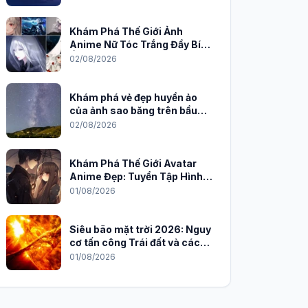
Khám Phá Thế Giới Ảnh
Anime Nữ Tóc Trắng Đầy Bí
Ẩn và Quyến Rũ
02/08/2026
Khám phá vẻ đẹp huyền ảo
của ảnh sao băng trên bầu
trời đêm
02/08/2026
Khám Phá Thế Giới Avatar
Anime Đẹp: Tuyển Tập Hình
Nền Độc Đáo Cho Năm 2026
01/08/2026
Siêu bão mặt trời 2026: Nguy
cơ tấn công Trái đất và cách
phòng chống
01/08/2026