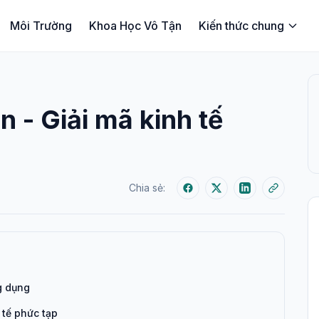
Môi Trường
Khoa Học Vô Tận
Kiến thức chung
n - Giải mã kinh tế
Chia sẻ:
ng dụng
 tế phức tạp