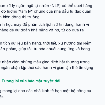
oán xử lý ngôn ngữ tự nhiên (NLP) có thể quét hàng
để đo lường "tâm lý" chung của nhà đầu tư (lạc quan
o biến động thị trường.
 học máy để phân tích lịch sử tín dụng, hành vi
 hàng để dự đoán khả năng vỡ nợ, từ đó đưa ra
 tích dữ liệu bán hàng, thời tiết, xu hướng tìm kiếm
ản phẩm, giúp tối ưu hóa chuỗi cung ứng và hàng
ể nhận diện những mẫu giao dịch bất thường trong
h ngăn chặn kịp thời các hành vi gian lận thẻ tín dụng
 Tương lai của bảo mật tuyệt đối
g mang lại cho các nhà kinh tế học một bộ công cụ
t.