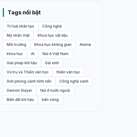
Tags nổi bật
Trí tuệ nhân tạo
Công nghệ
Mỹ nhân Việt
Khoa học vật liệu
Môi trường
Khoa học không gian
Anime
khoa học
AI
Núi ở Việt Nam
Giải pháp khí hậu
Gái xinh
Vũ trụ và Thiên văn học
thiên văn học
Ảnh phong cảnh hình nền
Công nghệ xanh
Demon Slayer
Núi ở nước ngoài
Biến đổi khí hậu
bền vững