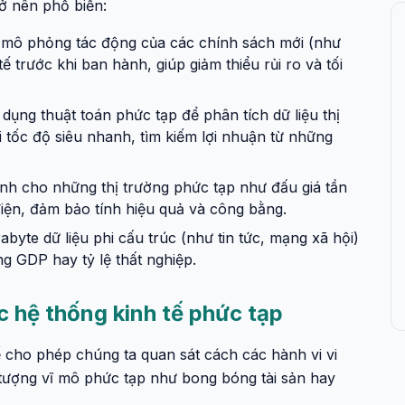
ở nên phổ biến:
 mô phỏng tác động của các chính sách mới (như
 tế trước khi ban hành, giúp giảm thiểu rủi ro và tối
dụng thuật toán phức tạp để phân tích dữ liệu thị
i tốc độ siêu nhanh, tìm kiếm lợi nhuận từ những
h cho những thị trường phức tạp như đấu giá tần
iện, đảm bảo tính hiệu quả và công bằng.
byte dữ liệu phi cấu trúc (như tin tức, mạng xã hội)
g GDP hay tỷ lệ thất nghiệp.
 hệ thống kinh tế phức tạp
 cho phép chúng ta quan sát cách các hành vi vi
 tượng vĩ mô phức tạp như bong bóng tài sản hay