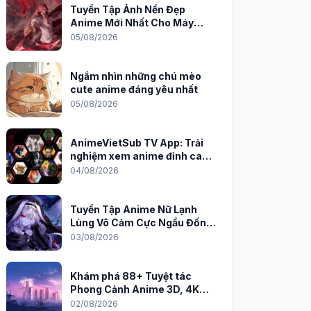
Tuyển Tập Ảnh Nền Đẹp
Anime Mới Nhất Cho Máy
Tính 2026
05/08/2026
Ngắm nhìn những chú mèo
cute anime đáng yêu nhất
05/08/2026
AnimeVietSub TV App: Trải
nghiệm xem anime đỉnh cao
trên PC
04/08/2026
Tuyển Tập Anime Nữ Lạnh
Lùng Vô Cảm Cực Ngầu Đốn
Tim Fan
03/08/2026
Khám phá 88+ Tuyệt tác
Phong Cảnh Anime 3D, 4K
Sắc Nét
02/08/2026