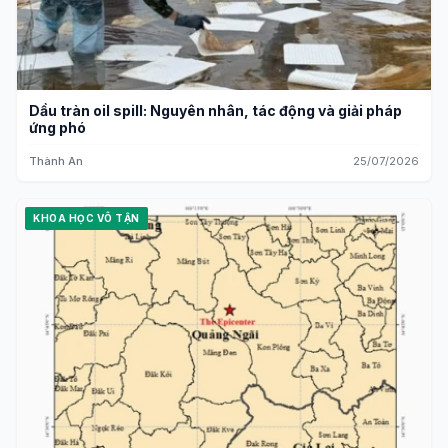
Dầu tràn oil spill: Nguyên nhân, tác động và giải pháp
ứng phó
Thành An
25/07/2026
KHOA HỌC VÔ TẬN