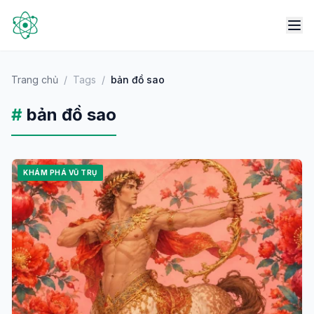
Trang chủ
/
Tags
/
bản đồ sao
#
bản đồ sao
KHÁM PHÁ VŨ TRỤ