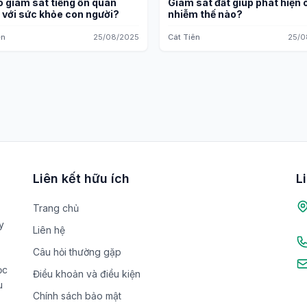
o giám sát tiếng ồn quan
Giám sát đất giúp phát hiện 
 với sức khỏe con người?
nhiễm thế nào?
ên
25/08/2025
Cát Tiên
25/0
Liên kết hữu ích
L
Trang chủ
y
Liên hệ
Câu hỏi thường gặp
ọc
Điều khoản và điều kiện
u
Chính sách bảo mật