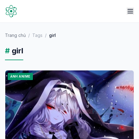
Trang chủ
/
Tags
/
girl
#
girl
ẢNH ANIME