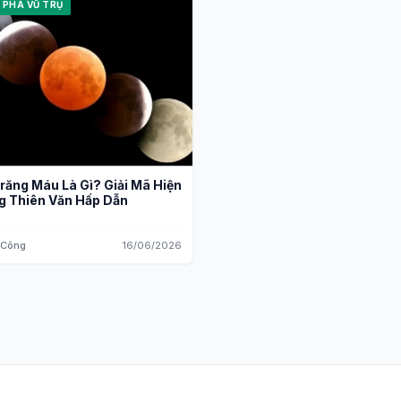
 PHÁ VŨ TRỤ
răng Máu Là Gì? Giải Mã Hiện
g Thiên Văn Hấp Dẫn
 Công
16/06/2026