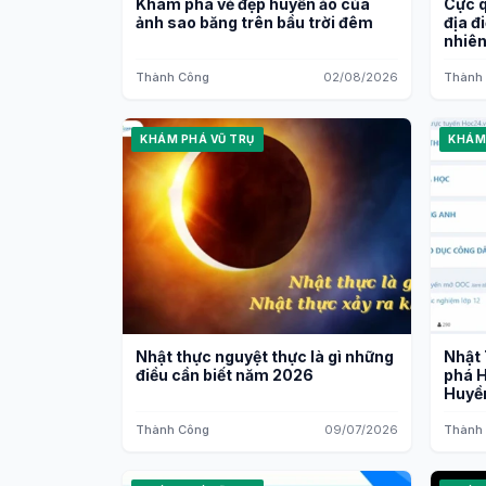
Khám phá vẻ đẹp huyền ảo của
Cực q
ảnh sao băng trên bầu trời đêm
địa đ
nhiê
Thành Công
02/08/2026
Thành
KHÁM PHÁ VŨ TRỤ
KHÁM
Nhật thực nguyệt thực là gì những
Nhật
điều cần biết năm 2026
phá H
Huyền
Thành Công
09/07/2026
Thành