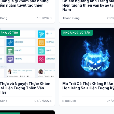
uang là gì khám phá những
Chiêm ngưỡng Ảnh Trăng Má
iểm ngắm tuyệt tác thiên
Hiện tượng thiên văn kỳ ảo tại
n
Nam
 Công
31/07/2026
Thành Công
20/0
 PHÁ VŨ TRỤ
KHOA HỌC VÔ TẬN
 Thực và Nguyệt Thực: Khám
Ma Trơi Có Thật Không Bí Ẩn
ai Hiện Tượng Thiên Văn
Học Đằng Sau Hiện Tượng Kỳ
 Bí
 Công
06/07/2026
Ngọc Diệp
04/0