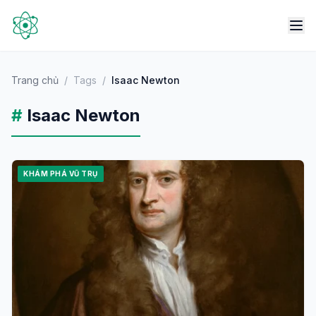
Trang chủ
/
Tags
/
Isaac Newton
#
Isaac Newton
KHÁM PHÁ VŨ TRỤ