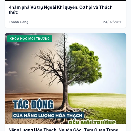
Khám phá Vũ trụ Ngoài Khí quyển: Cơ hội và Thách
thức
Thành Công
24/07/2026
KHOA HỌC MÔI TRƯỜNG
Năng Lượng Hóa Thạch: Nguồn Gốc, Tầm Quan Trọng