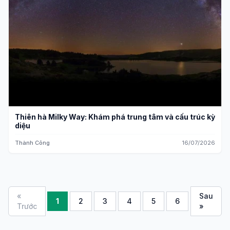
Thiên hà Milky Way: Khám phá trung tâm và cấu trúc kỳ
diệu
Thành Công
16/07/2026
«
Sau
1
2
3
4
5
6
Trước
»