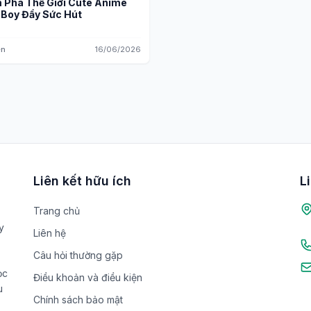
 Phá Thế Giới Cute Anime
 Boy Đầy Sức Hút
ên
16/06/2026
Liên kết hữu ích
L
Trang chủ
y
Liên hệ
Câu hỏi thường gặp
ọc
Điều khoản và điều kiện
u
Chính sách bảo mật