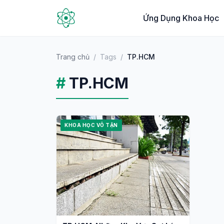
Ứng Dụng Khoa Học
Trang chủ
/
Tags
/
TP.HCM
#
TP.HCM
KHOA HỌC VÔ TẬN