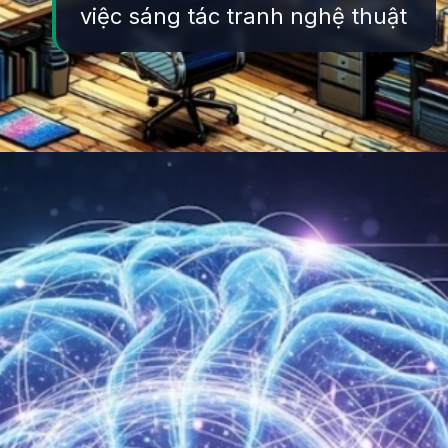
việc sáng tác tranh nghệ thuật
Đang mở
https://yeukhoahoc.edu.vn/ai-tao-sinh-la-gi