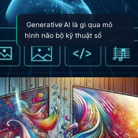
Generative AI là gì qua mô
hình não bộ kỹ thuật số
Đang mở
https://yeukhoahoc.edu.vn/ai-tao-sinh-la-gi