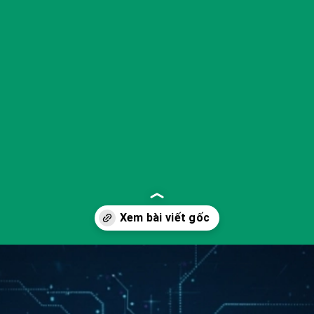
Đang mở
https://yeukhoahoc.edu.vn/ai-tao-sinh-la-gi