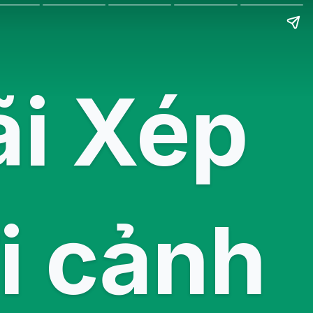
i Xép
i cảnh