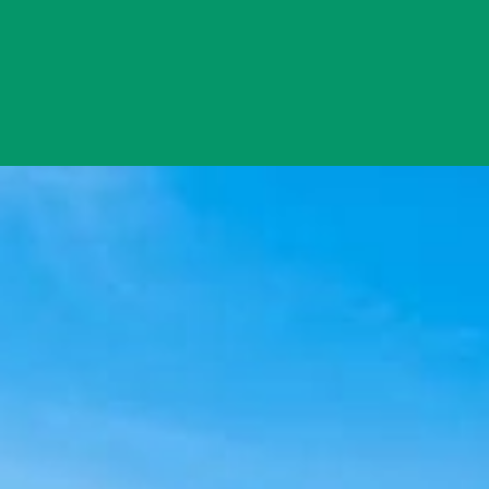
Đang mở
https://yeukhoahoc.edu.vn/bai-bien-bai-xep