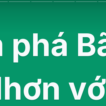
 phá Bã
hơn vớ