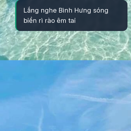
Lắng nghe Bình Hưng sóng
biển rì rào êm tai
Đang mở
https://yeukhoahoc.edu.vn/bai-bien-binh-hung