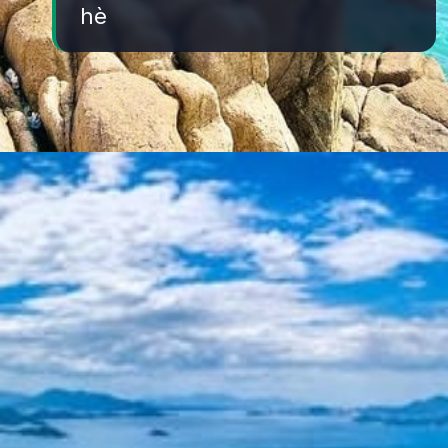
hè
Đang mở
https://yeukhoahoc.edu.vn/bai-bien-binh-hung