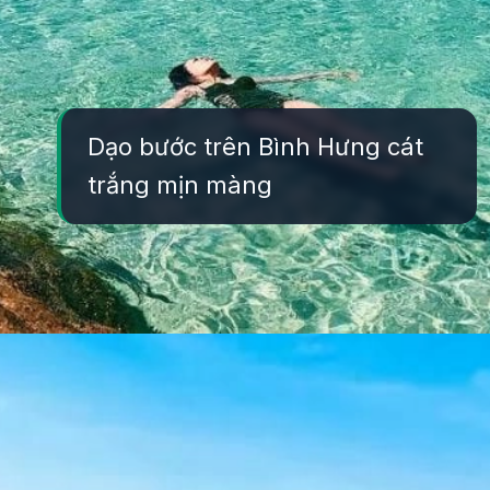
Dạo bước trên Bình Hưng cát
trắng mịn màng
Đang mở
https://yeukhoahoc.edu.vn/bai-bien-binh-hung