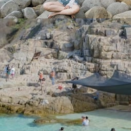
Đang mở
https://yeukhoahoc.edu.vn/bai-bien-binh-hung