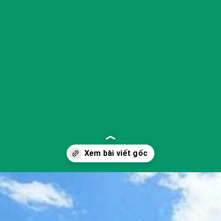
Đang mở
https://yeukhoahoc.edu.vn/bai-bien-binh-hung