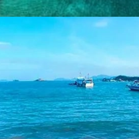
Đang mở
https://yeukhoahoc.edu.vn/bai-bien-binh-hung