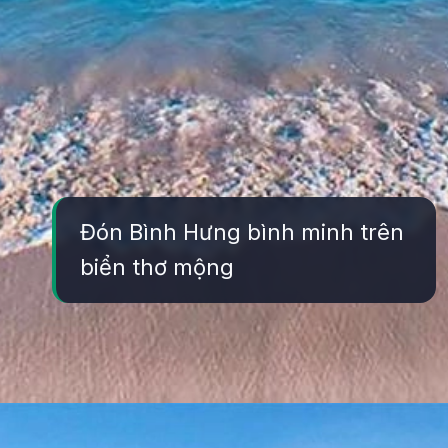
Đón Bình Hưng bình minh trên
biển thơ mộng
Đang mở
https://yeukhoahoc.edu.vn/bai-bien-binh-hung