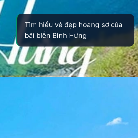
Tìm hiểu vẻ đẹp hoang sơ của
bãi biển Bình Hưng
Đang mở
https://yeukhoahoc.edu.vn/bai-bien-binh-hung