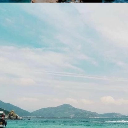
Đang mở
https://yeukhoahoc.edu.vn/bai-bien-binh-hung