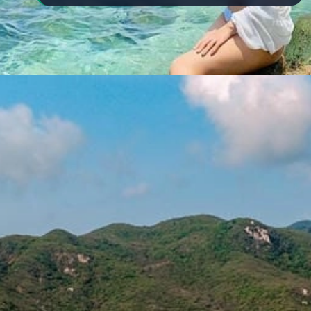
Đang mở
https://yeukhoahoc.edu.vn/bai-bien-binh-hung