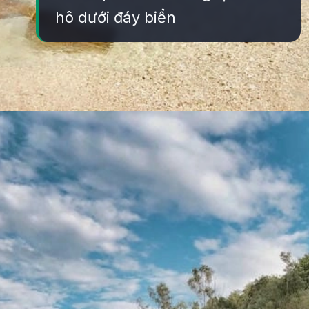
hô dưới đáy biển
Đang mở
https://yeukhoahoc.edu.vn/bai-bien-binh-hung