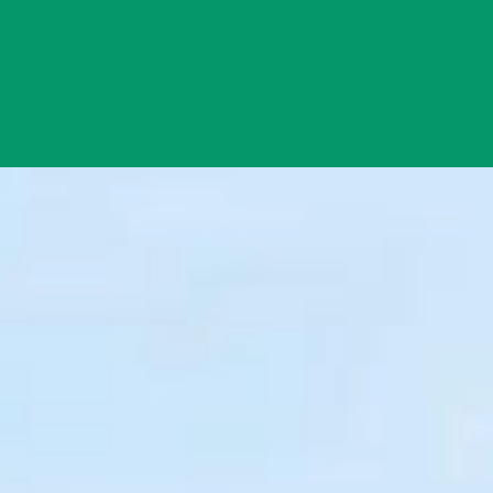
Đang mở
https://yeukhoahoc.edu.vn/bai-bien-ca-na