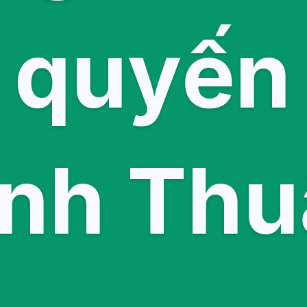
 quyến 
inh Thu