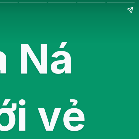
à Ná
ới vẻ