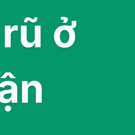
rũ ở
ận