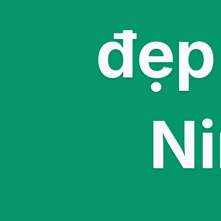
đẹp
N