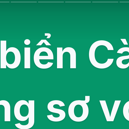
 biển C
g sơ v