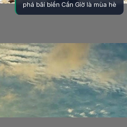
phá bãi biển Cần Giờ là mùa hè
Đang mở
https://yeukhoahoc.edu.vn/bai-bien-can-gio