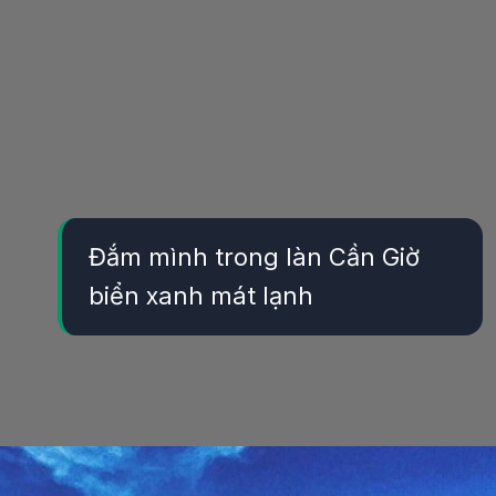
Đắm mình trong làn Cần Giờ
biển xanh mát lạnh
Đang mở
https://yeukhoahoc.edu.vn/bai-bien-can-gio