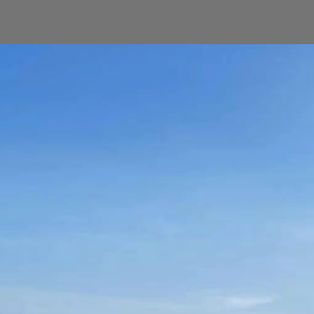
Đang mở
https://yeukhoahoc.edu.vn/bai-bien-can-gio