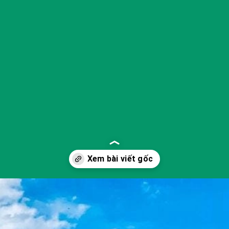
Đang mở
https://yeukhoahoc.edu.vn/bai-bien-can-gio