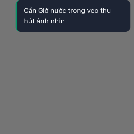
Cần Giờ nước trong veo thu
hút ánh nhìn
Đang mở
https://yeukhoahoc.edu.vn/bai-bien-can-gio