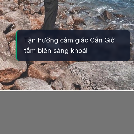
Tận hưởng cảm giác Cần Giờ
tắm biển sảng khoái
Đang mở
https://yeukhoahoc.edu.vn/bai-bien-can-gio