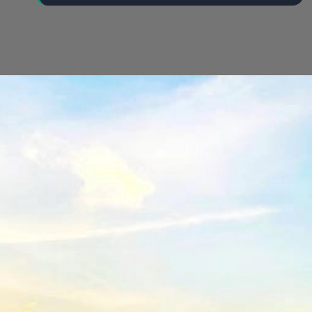
Đang mở
https://yeukhoahoc.edu.vn/bai-bien-can-gio