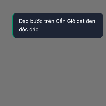
Dạo bước trên Cần Giờ cát đen
độc đáo
Đang mở
https://yeukhoahoc.edu.vn/bai-bien-can-gio