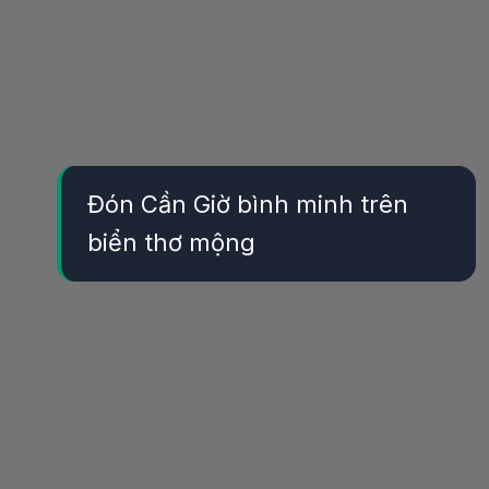
Đón Cần Giờ bình minh trên
biển thơ mộng
Đang mở
https://yeukhoahoc.edu.vn/bai-bien-can-gio