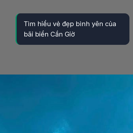
Tìm hiểu vẻ đẹp bình yên của
bãi biển Cần Giờ
Đang mở
https://yeukhoahoc.edu.vn/bai-bien-can-gio