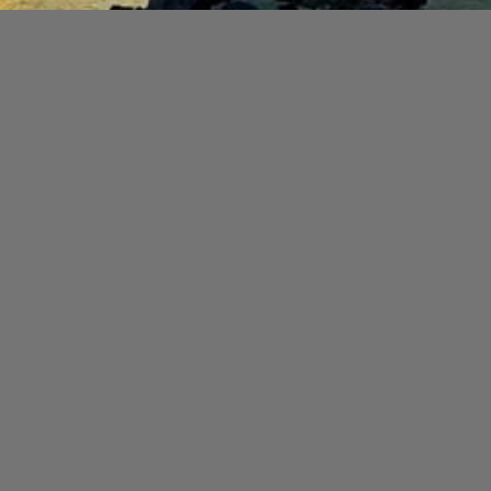
Đang mở
https://yeukhoahoc.edu.vn/bai-bien-can-gio