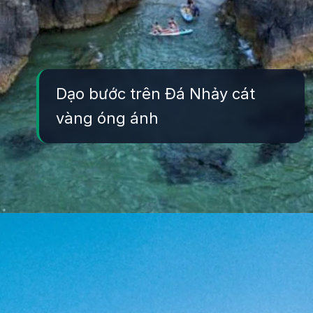
Dạo bước trên Đá Nhảy cát
vàng óng ánh
Đang mở
https://yeukhoahoc.edu.vn/bai-bien-da-nhay