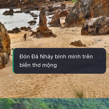
Đón Đá Nhảy bình minh trên
biển thơ mộng
Đang mở
https://yeukhoahoc.edu.vn/bai-bien-da-nhay