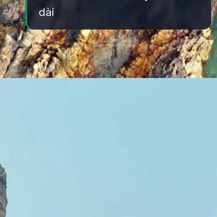
dài
Đang mở
https://yeukhoahoc.edu.vn/bai-bien-da-nhay