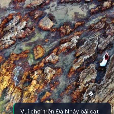
Vui chơi trên Đá Nhảy bãi cát