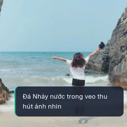
Đá Nhảy nước trong veo thu
hút ánh nhìn