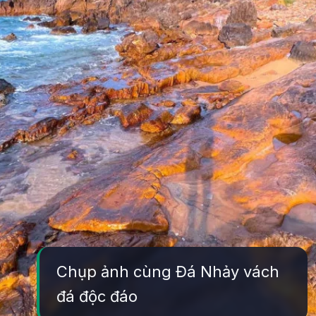
Chụp ảnh cùng Đá Nhảy vách
đá độc đáo