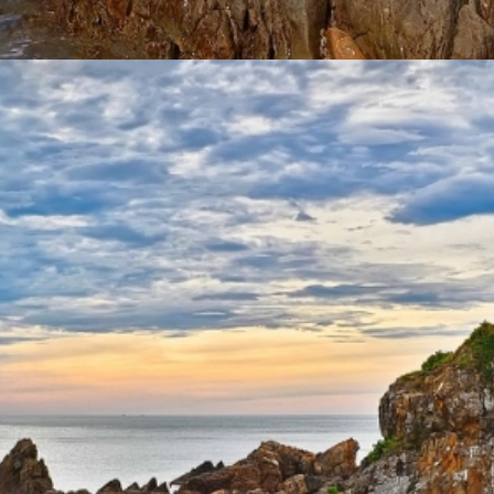
Đang mở
https://yeukhoahoc.edu.vn/bai-bien-da-nhay