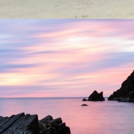
Đang mở
https://yeukhoahoc.edu.vn/bai-bien-da-nhay