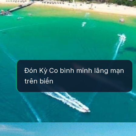
Đón Kỳ Co bình minh lãng mạn
trên biển
Đang mở
https://yeukhoahoc.edu.vn/bai-bien-ky-co