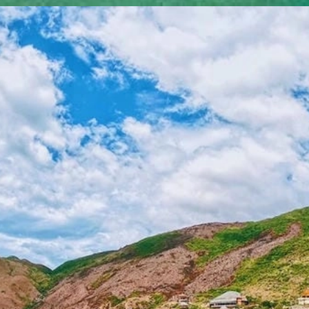
Đang mở
https://yeukhoahoc.edu.vn/bai-bien-ky-co