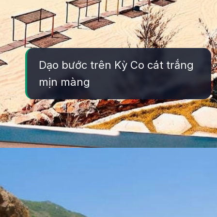
Dạo bước trên Kỳ Co cát trắng
mịn màng
Đang mở
https://yeukhoahoc.edu.vn/bai-bien-ky-co