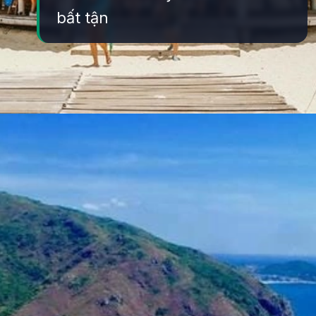
bất tận
Đang mở
https://yeukhoahoc.edu.vn/bai-bien-ky-co