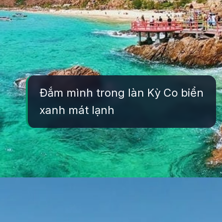
Đắm mình trong làn Kỳ Co biển
xanh mát lạnh
Đang mở
https://yeukhoahoc.edu.vn/bai-bien-ky-co