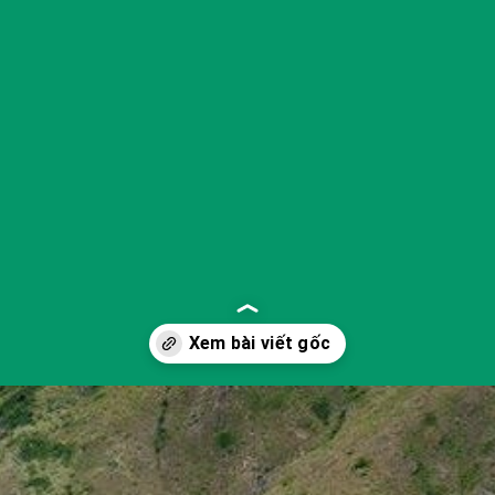
Đang mở
https://yeukhoahoc.edu.vn/bai-bien-ky-co