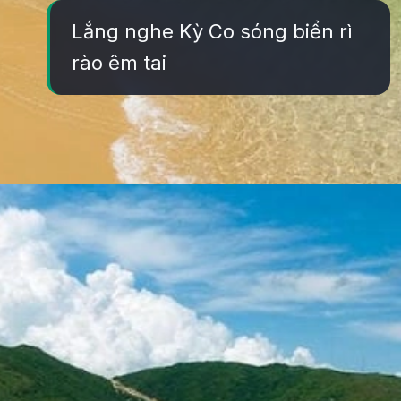
Lắng nghe Kỳ Co sóng biển rì
rào êm tai
Đang mở
https://yeukhoahoc.edu.vn/bai-bien-ky-co