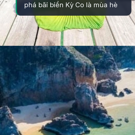
phá bãi biển Kỳ Co là mùa hè
Đang mở
https://yeukhoahoc.edu.vn/bai-bien-ky-co