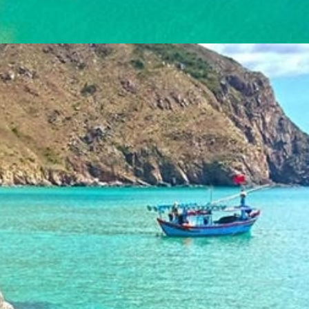
Đang mở
https://yeukhoahoc.edu.vn/bai-bien-ky-co