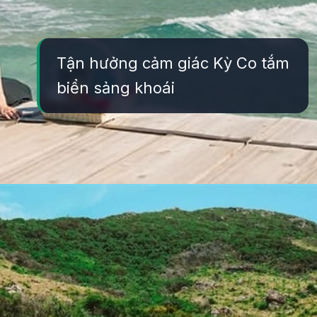
Tận hưởng cảm giác Kỳ Co tắm
biển sảng khoái
Đang mở
https://yeukhoahoc.edu.vn/bai-bien-ky-co