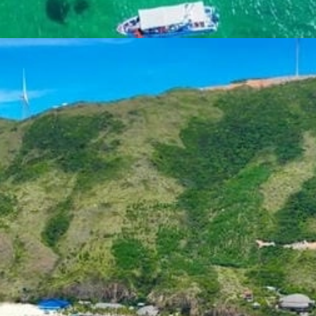
Đang mở
https://yeukhoahoc.edu.vn/bai-bien-ky-co