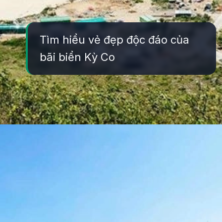
Tìm hiểu vẻ đẹp độc đáo của
bãi biển Kỳ Co
Đang mở
https://yeukhoahoc.edu.vn/bai-bien-ky-co