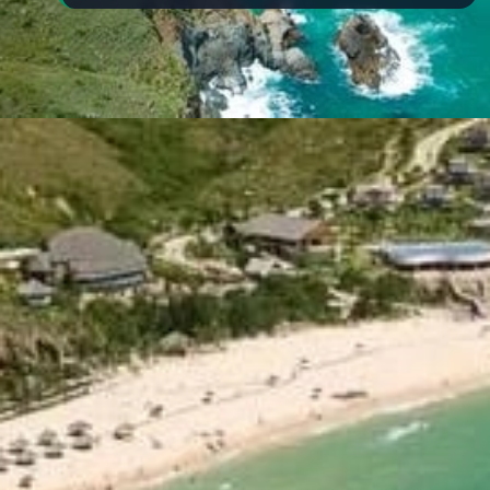
Đang mở
https://yeukhoahoc.edu.vn/bai-bien-ky-co