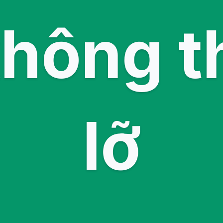
không t
lỡ