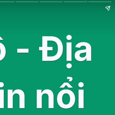
 - Địa
in nổi