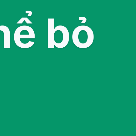
hể bỏ