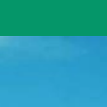
Đang mở
https://yeukhoahoc.edu.vn/bai-bien-lang-co