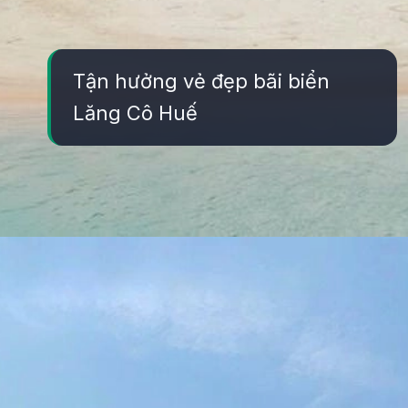
Tận hưởng vẻ đẹp bãi biển
Lăng Cô Huế
Đang mở
https://yeukhoahoc.edu.vn/bai-bien-lang-co-dep