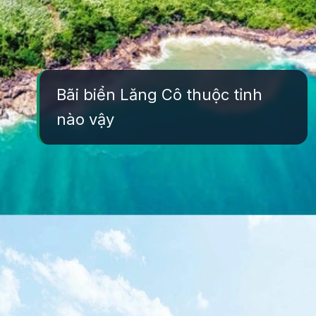
Bãi biển Lăng Cô thuộc tỉnh
nào vậy
Đang mở
https://yeukhoahoc.edu.vn/bai-bien-lang-co-dep