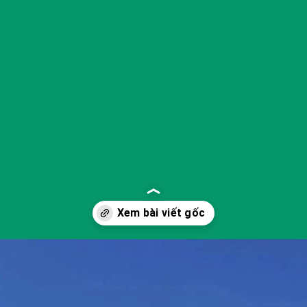
Đang mở
https://yeukhoahoc.edu.vn/bai-bien-lang-co-dep