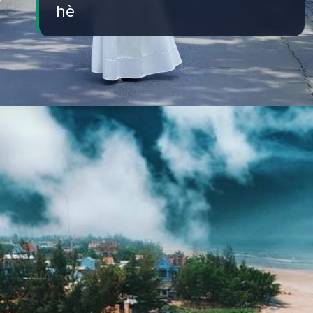
hè
Đang mở
https://yeukhoahoc.edu.vn/bai-bien-lang-co-dep