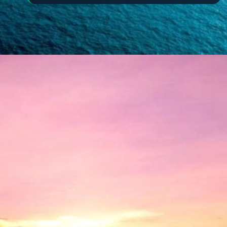
Đang mở
https://yeukhoahoc.edu.vn/bai-bien-lang-co-dep