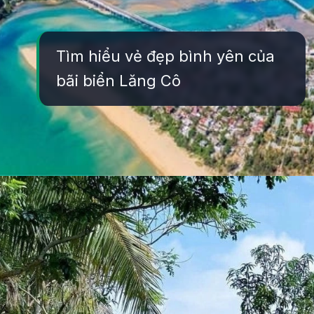
Tìm hiểu vẻ đẹp bình yên của
bãi biển Lăng Cô
Đang mở
https://yeukhoahoc.edu.vn/bai-bien-lang-co-dep