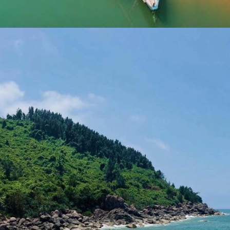
Đang mở
https://yeukhoahoc.edu.vn/bai-bien-lang-co-dep