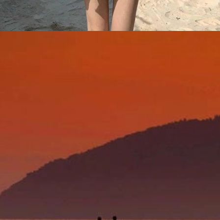
Đang mở
https://yeukhoahoc.edu.vn/bai-bien-lang-co-dep