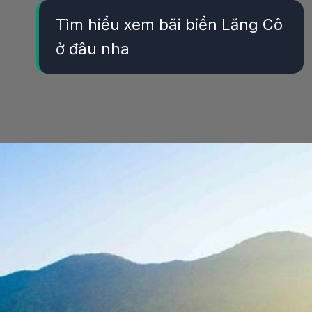
Tìm hiểu xem bãi biển Lăng Cô
ở đâu nha
Đang mở
https://yeukhoahoc.edu.vn/bai-bien-lang-co-dep