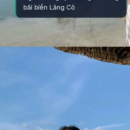
bãi biển Lăng Cô
Đang mở
https://yeukhoahoc.edu.vn/bai-bien-lang-co-dep