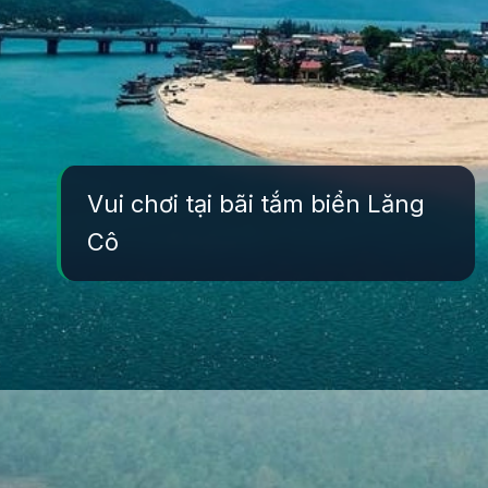
Vui chơi tại bãi tắm biển Lăng
Cô
Đang mở
https://yeukhoahoc.edu.vn/bai-bien-lang-co-dep