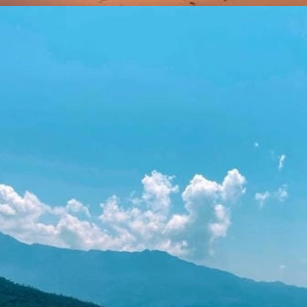
Đang mở
https://yeukhoahoc.edu.vn/bai-bien-lang-co-dep