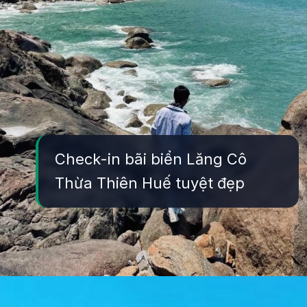
Check-in bãi biển Lăng Cô
Thừa Thiên Huế tuyệt đẹp
Đang mở
https://yeukhoahoc.edu.vn/bai-bien-lang-co-dep