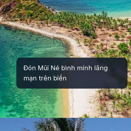
Đón Mũi Né bình minh lãng
mạn trên biển
Đang mở
https://yeukhoahoc.edu.vn/bai-bien-mui-ne