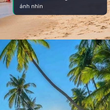
ánh nhìn
Đang mở
https://yeukhoahoc.edu.vn/bai-bien-mui-ne