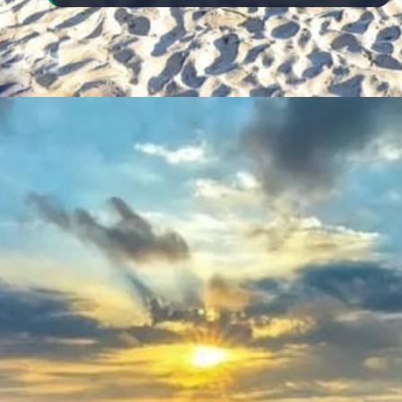
Đang mở
https://yeukhoahoc.edu.vn/bai-bien-mui-ne