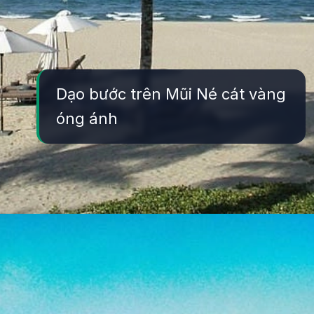
Dạo bước trên Mũi Né cát vàng
óng ánh
Đang mở
https://yeukhoahoc.edu.vn/bai-bien-mui-ne