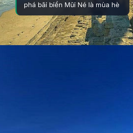
phá bãi biển Mũi Né là mùa hè
Đang mở
https://yeukhoahoc.edu.vn/bai-bien-mui-ne