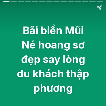
Bãi biển Mũi
Né hoang sơ
đẹp say lòng
du khách thập
phương