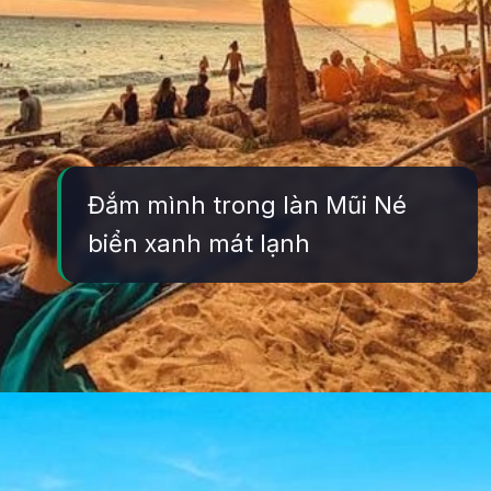
Đắm mình trong làn Mũi Né
biển xanh mát lạnh
Đang mở
https://yeukhoahoc.edu.vn/bai-bien-mui-ne