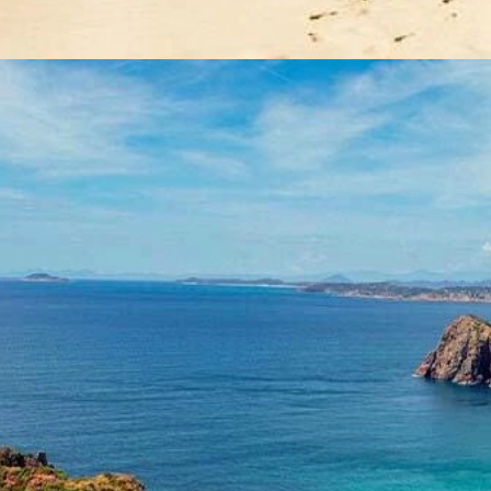
Đang mở
https://yeukhoahoc.edu.vn/bai-bien-mui-ne