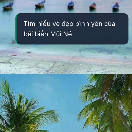
Tìm hiểu vẻ đẹp bình yên của
bãi biển Mũi Né
Đang mở
https://yeukhoahoc.edu.vn/bai-bien-mui-ne