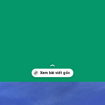
Đang mở
https://yeukhoahoc.edu.vn/bai-bien-mui-ne