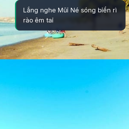
Lắng nghe Mũi Né sóng biển rì
rào êm tai
Đang mở
https://yeukhoahoc.edu.vn/bai-bien-mui-ne