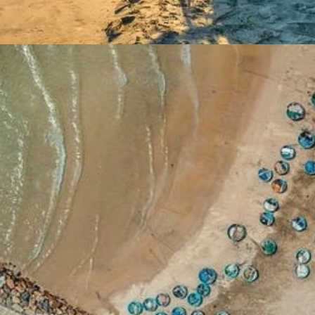
Đang mở
https://yeukhoahoc.edu.vn/bai-bien-mui-ne