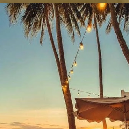
Đang mở
https://yeukhoahoc.edu.vn/bai-bien-mui-ne