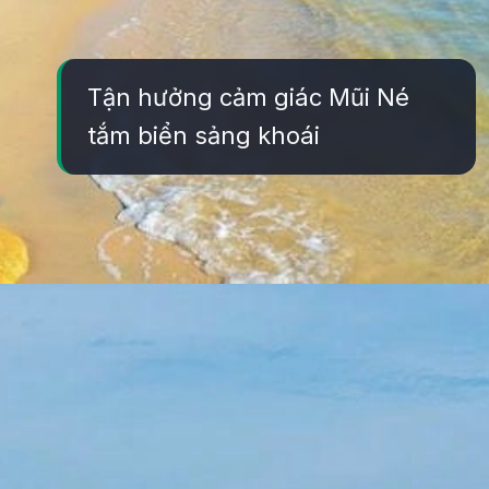
Tận hưởng cảm giác Mũi Né
tắm biển sảng khoái
Đang mở
https://yeukhoahoc.edu.vn/bai-bien-mui-ne