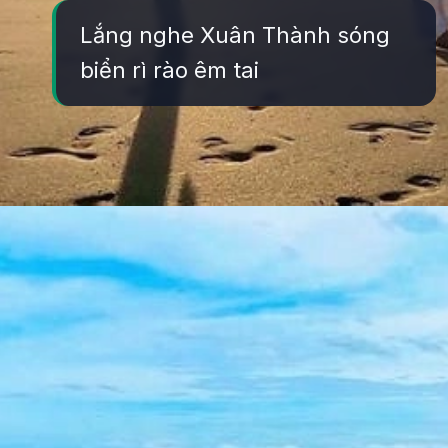
Lắng nghe Xuân Thành sóng
biển rì rào êm tai
Đang mở
https://yeukhoahoc.edu.vn/bai-bien-xuan-thanh