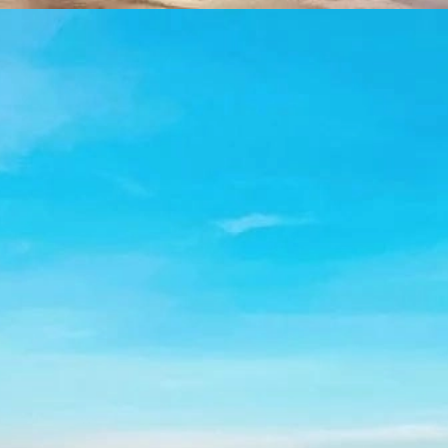
Đang mở
https://yeukhoahoc.edu.vn/bai-bien-xuan-thanh