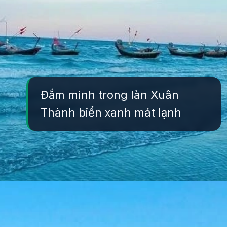
Đắm mình trong làn Xuân
Thành biển xanh mát lạnh
Đang mở
https://yeukhoahoc.edu.vn/bai-bien-xuan-thanh