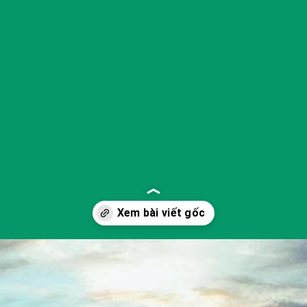
Đang mở
https://yeukhoahoc.edu.vn/bai-bien-xuan-thanh