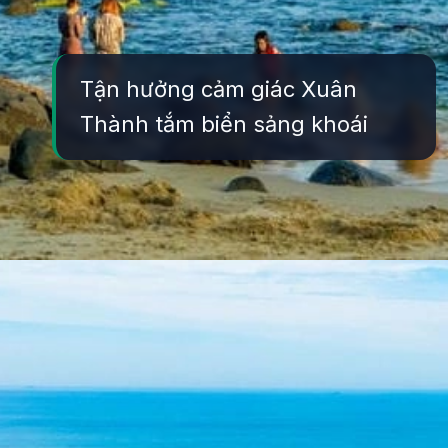
Tận hưởng cảm giác Xuân
Thành tắm biển sảng khoái
Đang mở
https://yeukhoahoc.edu.vn/bai-bien-xuan-thanh