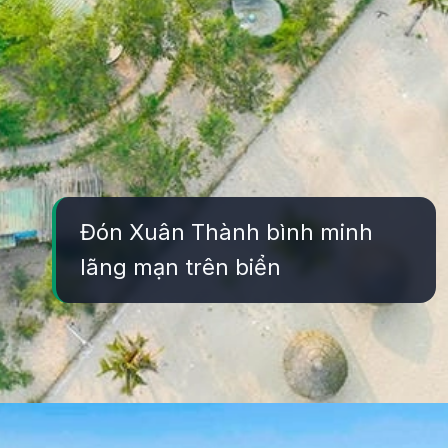
Đón Xuân Thành bình minh
lãng mạn trên biển
Đang mở
https://yeukhoahoc.edu.vn/bai-bien-xuan-thanh