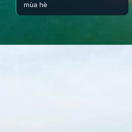
mùa hè
Đang mở
https://yeukhoahoc.edu.vn/bai-bien-xuan-thanh