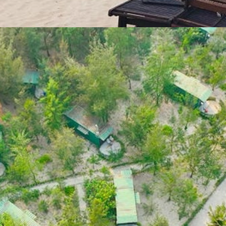
Đang mở
https://yeukhoahoc.edu.vn/bai-bien-xuan-thanh