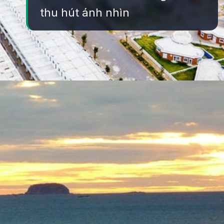
thu hút ánh nhìn
Đang mở
https://yeukhoahoc.edu.vn/bai-bien-xuan-thanh