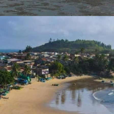
Đang mở
https://yeukhoahoc.edu.vn/bai-bien-xuan-thanh