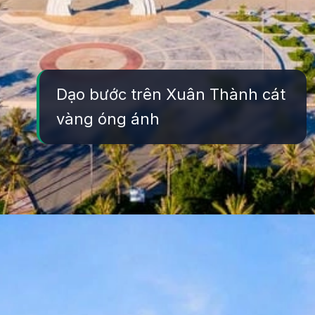
Dạo bước trên Xuân Thành cát
vàng óng ánh
Đang mở
https://yeukhoahoc.edu.vn/bai-bien-xuan-thanh