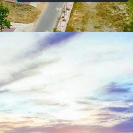
Đang mở
https://yeukhoahoc.edu.vn/bai-bien-xuan-thanh