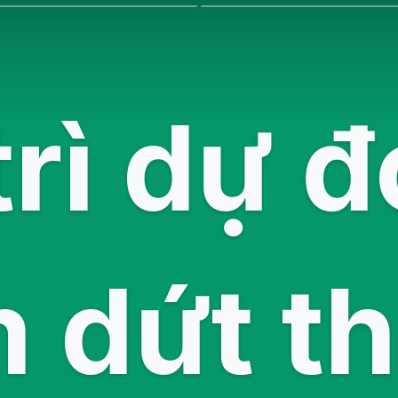
trì dự đ
dứt th