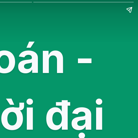
oán -
ời đại