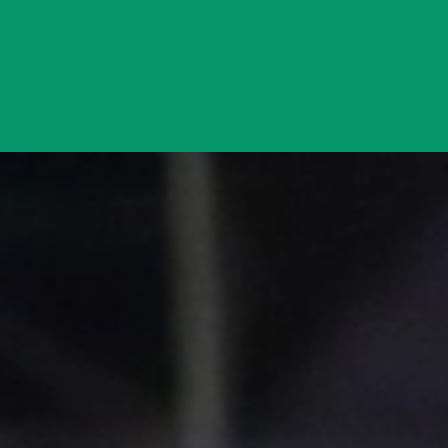
Đang mở
https://yeukhoahoc.edu.vn/bao-tri-du-doan