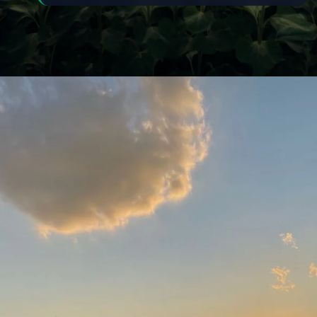
Đang mở
https://yeukhoahoc.edu.vn/canh-dong-hoa-huong-duong