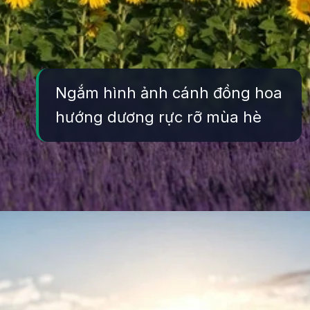
Ngắm hình ảnh cánh đồng hoa
hướng dương rực rỡ mùa hè
Đang mở
https://yeukhoahoc.edu.vn/canh-dong-hoa-huong-duong