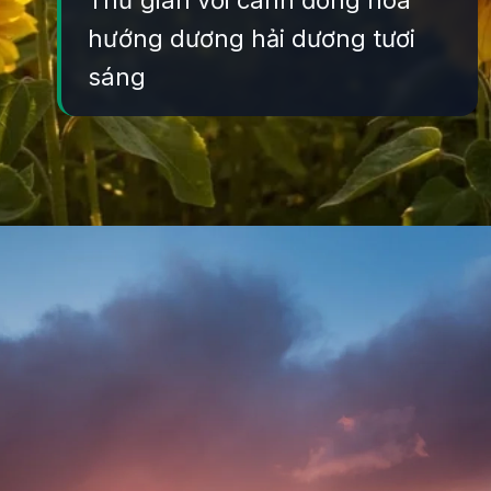
Thư giãn với cánh đồng hoa
hướng dương hải dương tươi
sáng
Đang mở
https://yeukhoahoc.edu.vn/canh-dong-hoa-huong-duong