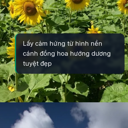
Lấy cảm hứng từ hình nền
cánh đồng hoa hướng dương
tuyệt đẹp
Đang mở
https://yeukhoahoc.edu.vn/canh-dong-hoa-huong-duong