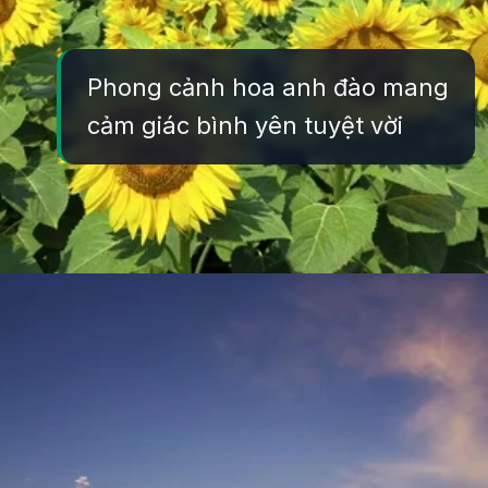
Phong cảnh hoa anh đào mang
cảm giác bình yên tuyệt vời
Đang mở
https://yeukhoahoc.edu.vn/canh-dong-hoa-huong-duong