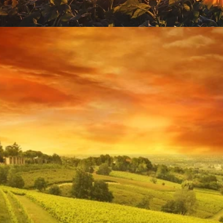
Đang mở
https://yeukhoahoc.edu.vn/canh-dong-hoa-huong-duong