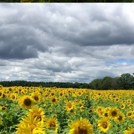
Đang mở
https://yeukhoahoc.edu.vn/canh-dong-hoa-huong-duong