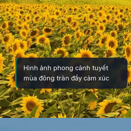
Hình ảnh phong cảnh tuyết
mùa đông tràn đầy cảm xúc
Đang mở
https://yeukhoahoc.edu.vn/canh-dong-hoa-huong-duong