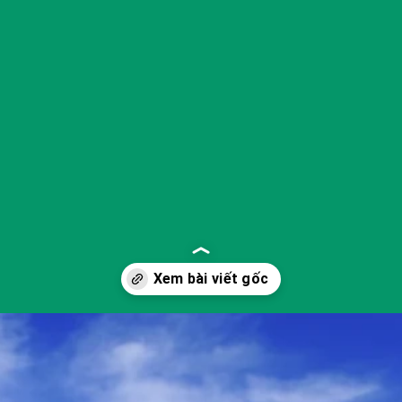
Đang mở
https://yeukhoahoc.edu.vn/canh-dong-hoa-huong-duong