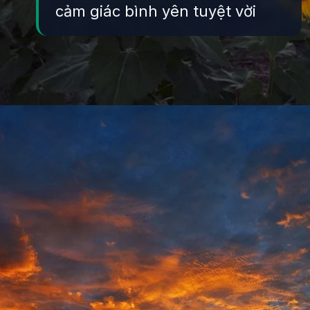
cảm giác bình yên tuyệt vời
Đang mở
https://yeukhoahoc.edu.vn/canh-dong-hoa-huong-duong