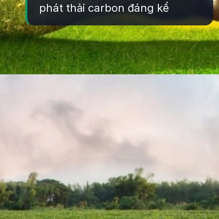
phát thải carbon đáng kể
Đang mở
https://yeukhoahoc.edu.vn/carbon-footprint