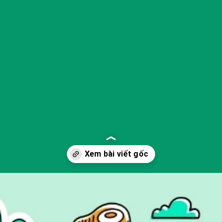
Đang mở
https://yeukhoahoc.edu.vn/carbon-footprint