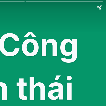
 Công
 thái