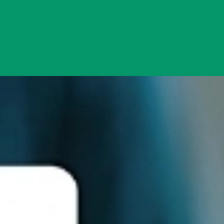
Đang mở
https://yeukhoahoc.edu.vn/cong-nghe-ai-sinh-thai