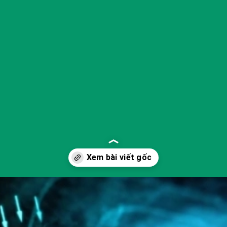
Đang mở
https://yeukhoahoc.edu.vn/cong-nghe-ai-thoi-tiet