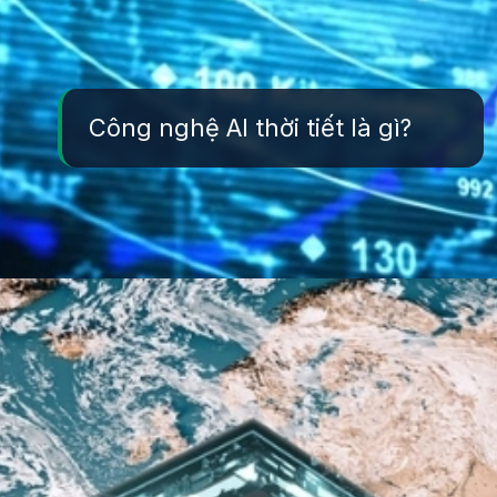
Công nghệ AI thời tiết là gì?
Đang mở
https://yeukhoahoc.edu.vn/cong-nghe-ai-thoi-tiet