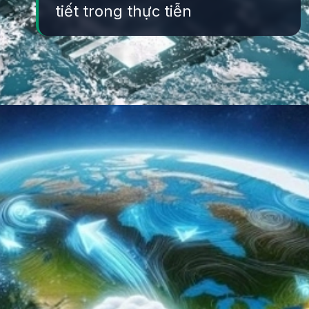
tiết trong thực tiễn
Đang mở
https://yeukhoahoc.edu.vn/cong-nghe-ai-thoi-tiet