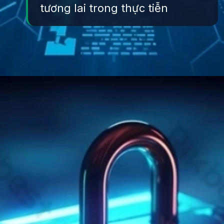
tương lai trong thực tiễn
Đang mở
https://yeukhoahoc.edu.vn/cong-nghe-bao-mat-tuong-lai