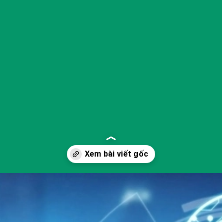
Đang mở
https://yeukhoahoc.edu.vn/cong-nghe-bao-mat-tuong-lai