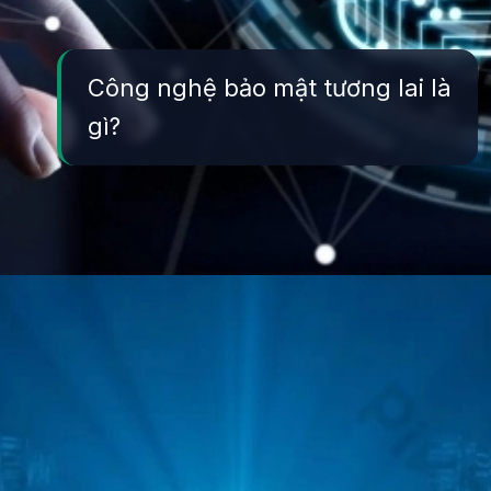
Công nghệ bảo mật tương lai là
gì?
Đang mở
https://yeukhoahoc.edu.vn/cong-nghe-bao-mat-tuong-lai