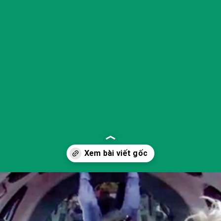
Đang mở
https://yeukhoahoc.edu.vn/cong-nghe-du-lich-khong-gian