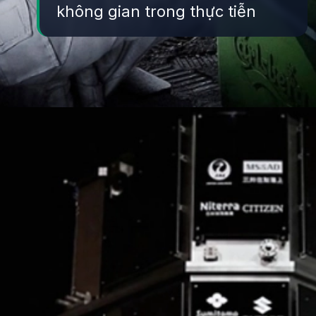
không gian trong thực tiễn
Đang mở
https://yeukhoahoc.edu.vn/cong-nghe-du-lich-khong-gian