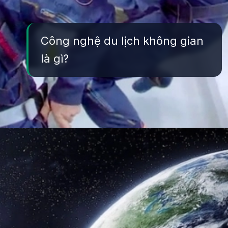
Công nghệ du lịch không gian
là gì?
Đang mở
https://yeukhoahoc.edu.vn/cong-nghe-du-lich-khong-gian