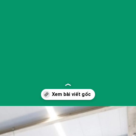
Đang mở
https://yeukhoahoc.edu.vn/cong-nghe-hyperloop