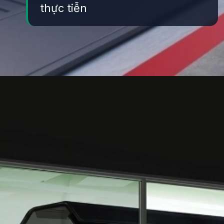
thực tiễn
Đang mở
https://yeukhoahoc.edu.vn/cong-nghe-hyperloop