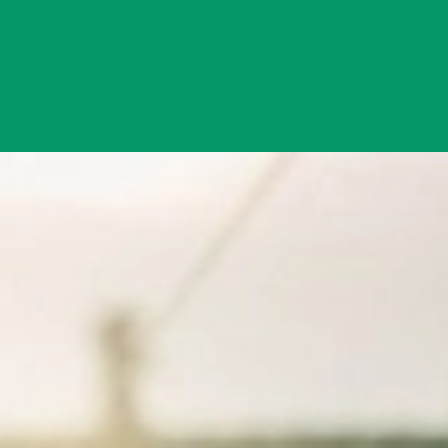
Đang mở
https://yeukhoahoc.edu.vn/cong-nghe-nong-nghiep