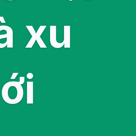
à xu
ới