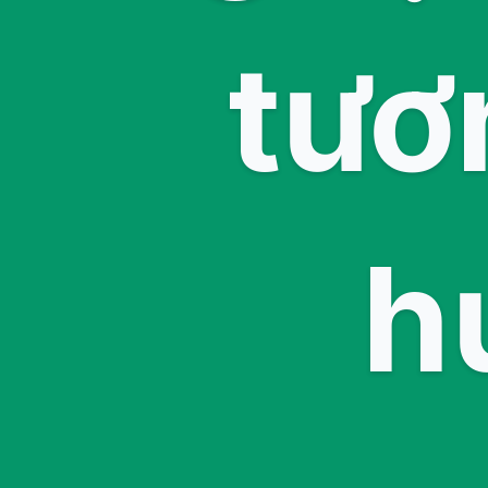
tươ
h