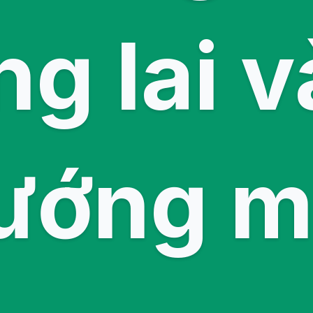
ng lai v
ướng m