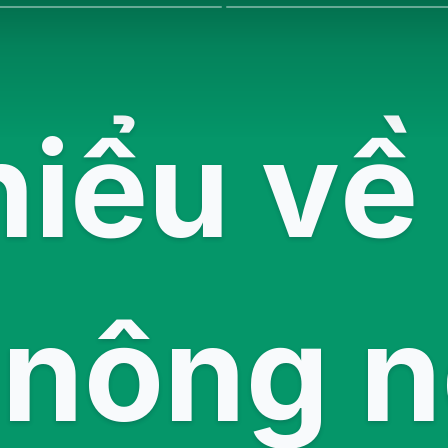
hiểu về
 nông n