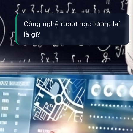
Công nghệ robot học tương lai
là gì?
Đang mở
https://yeukhoahoc.edu.vn/cong-nghe-robot-hoc-tuong-lai