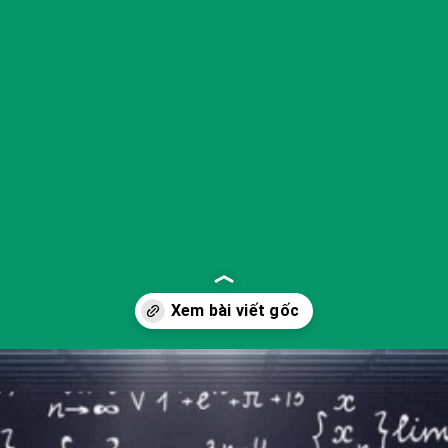
Đang mở
https://yeukhoahoc.edu.vn/cong-nghe-robot-hoc-tuong-lai