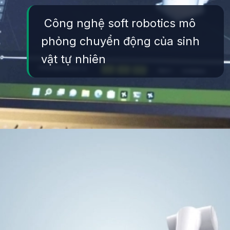
Công nghệ soft robotics mô
phỏng chuyển động của sinh
vật tự nhiên
Đang mở
https://yeukhoahoc.edu.vn/cong-nghe-robot-mem