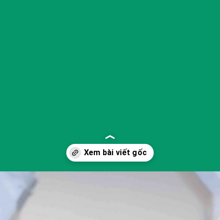
Đang mở
https://yeukhoahoc.edu.vn/cong-nghe-robot-mem