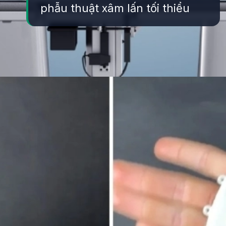
phẫu thuật xâm lấn tối thiểu
Đang mở
https://yeukhoahoc.edu.vn/cong-nghe-robot-mem