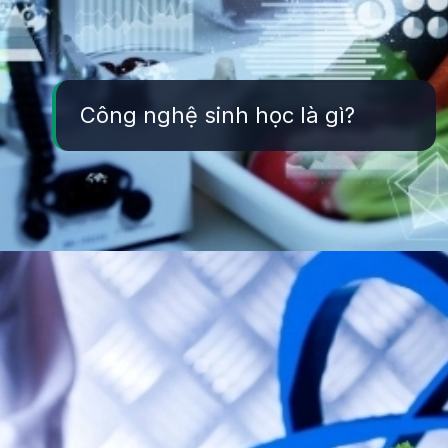
Công nghệ sinh học là gì?
Đang mở
https://yeukhoahoc.edu.vn/cong-nghe-sinh-hoc-la-gi