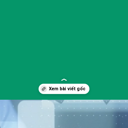
Đang mở
https://yeukhoahoc.edu.vn/cong-nghe-sinh-hoc-la-gi