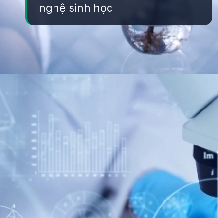
nghệ sinh học
Đang mở
https://yeukhoahoc.edu.vn/cong-nghe-sinh-hoc-la-gi