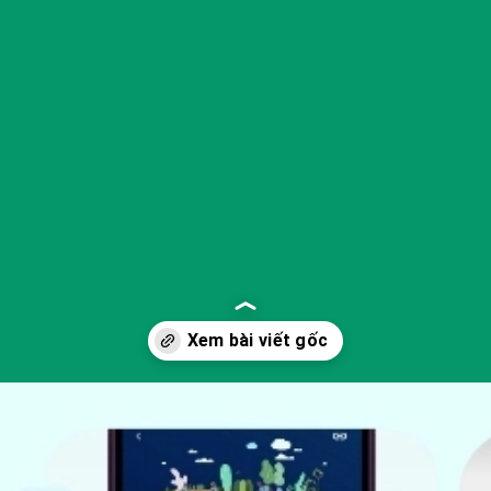
Đang mở
https://yeukhoahoc.edu.vn/cong-nghe-theo-doi-carbon