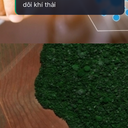
dõi khí thải
Đang mở
https://yeukhoahoc.edu.vn/cong-nghe-theo-doi-carbon