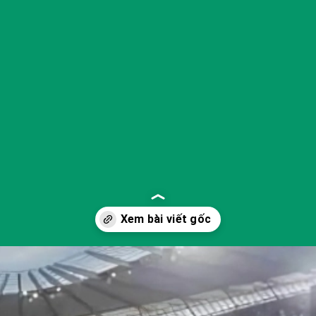
Đang mở
https://yeukhoahoc.edu.vn/cong-nghe-thuc-te-ao-the-thao