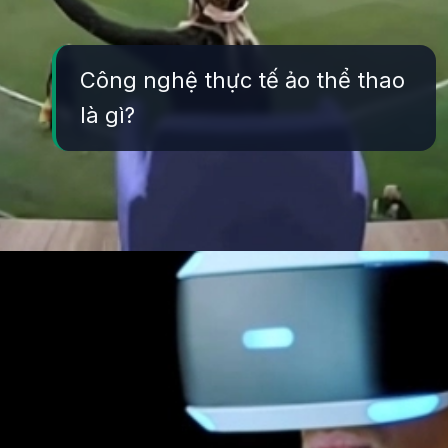
Công nghệ thực tế ảo thể thao
là gì?
Đang mở
https://yeukhoahoc.edu.vn/cong-nghe-thuc-te-ao-the-thao