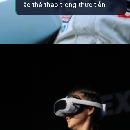
ảo thể thao trong thực tiễn
Đang mở
https://yeukhoahoc.edu.vn/cong-nghe-thuc-te-ao-the-thao