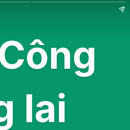
 Công
 lai