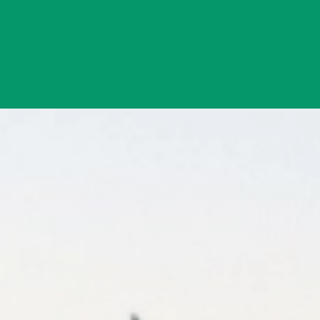
Đang mở
https://yeukhoahoc.edu.vn/cong-nghe-tuong-lai-n