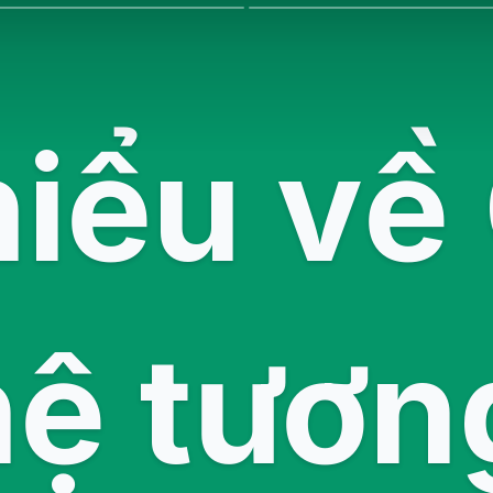
hiểu về
ệ tương