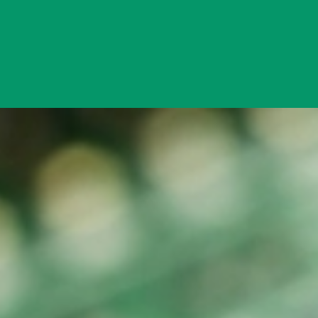
Đang mở
https://yeukhoahoc.edu.vn/cong-nghe-xanh