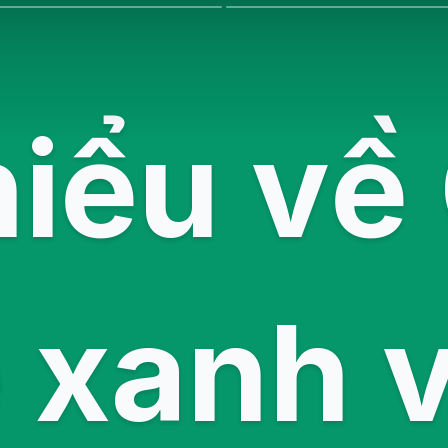
hiểu về
 xanh v