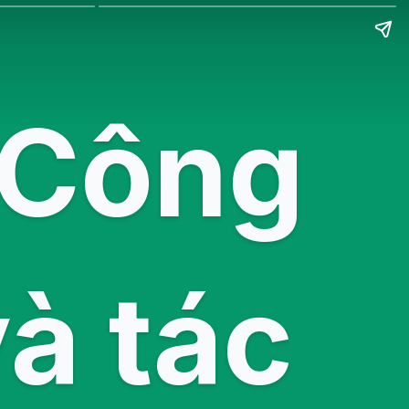
 Công
à tác