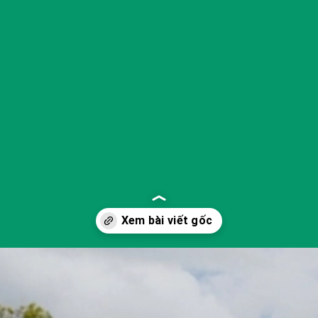
Đang mở
https://yeukhoahoc.edu.vn/cong-nghe-xay-dung-xanh