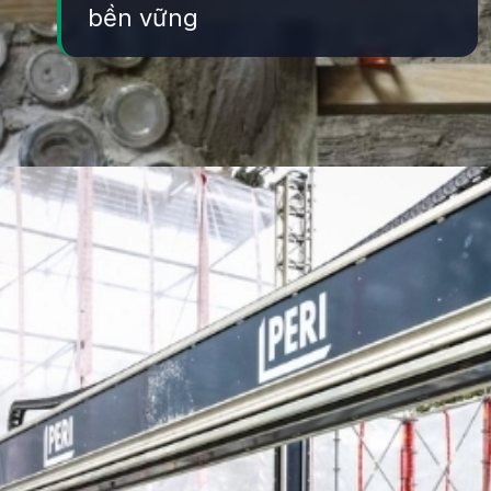
bền vững
Đang mở
https://yeukhoahoc.edu.vn/cong-nghe-xay-dung-xanh