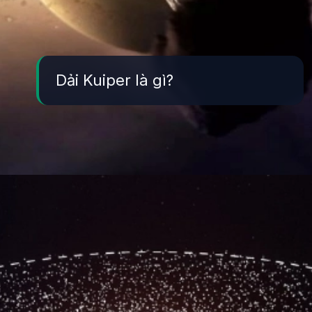
Dải Kuiper là gì?
Đang mở
https://yeukhoahoc.edu.vn/dai-kuiper-la-gi