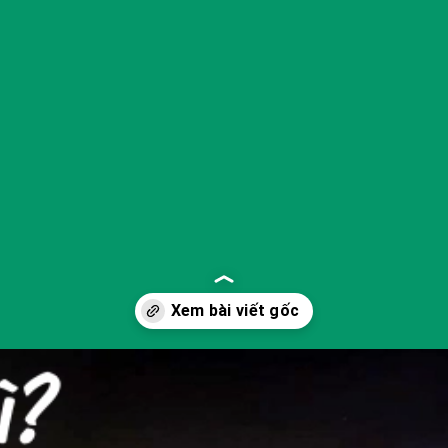
Đang mở
https://yeukhoahoc.edu.vn/dai-kuiper-la-gi