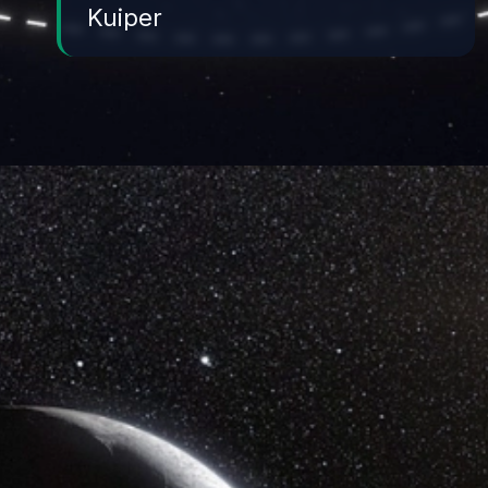
Kuiper
Đang mở
https://yeukhoahoc.edu.vn/dai-kuiper-la-gi