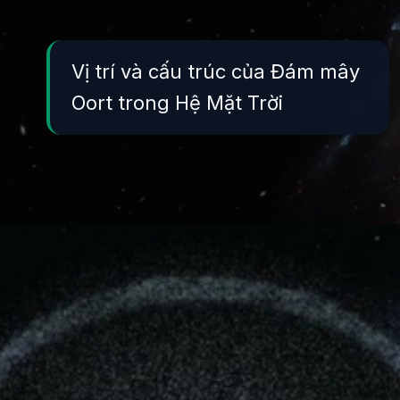
Vị trí và cấu trúc của Đám mây
Oort trong Hệ Mặt Trời
Đang mở
https://yeukhoahoc.edu.vn/dam-may-oort