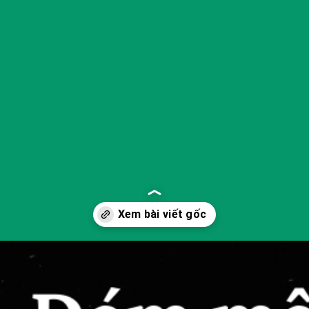
Đang mở
https://yeukhoahoc.edu.vn/dam-may-oort