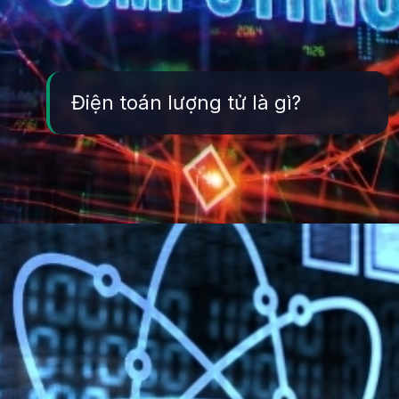
Điện toán lượng tử là gì?
Đang mở
https://yeukhoahoc.edu.vn/dien-toan-luong-tu-la-gi