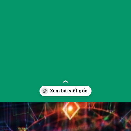
Đang mở
https://yeukhoahoc.edu.vn/dien-toan-luong-tu-la-gi