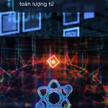
toán lượng tử
Đang mở
https://yeukhoahoc.edu.vn/dien-toan-luong-tu-la-gi