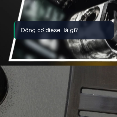
Động cơ diesel là gì?
Đang mở
https://yeukhoahoc.edu.vn/dong-co-diesel-la-gi