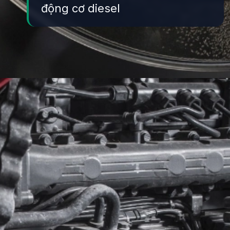
động cơ diesel
Đang mở
https://yeukhoahoc.edu.vn/dong-co-diesel-la-gi