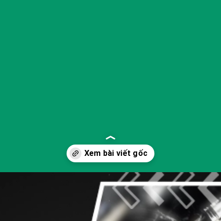
Đang mở
https://yeukhoahoc.edu.vn/dong-co-diesel-la-gi