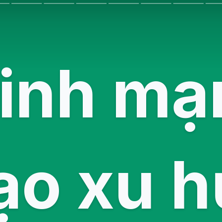
xinh mạ
tạo xu 