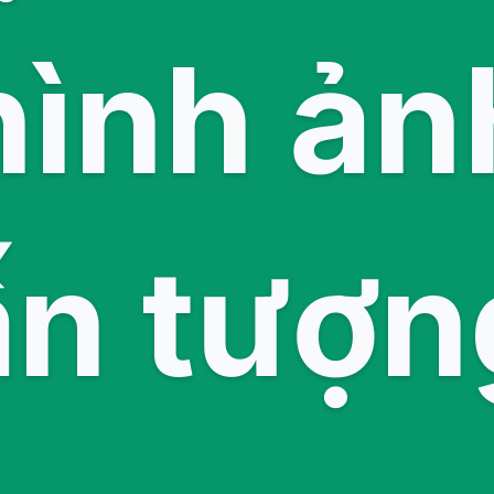
hình ản
ấn tượn