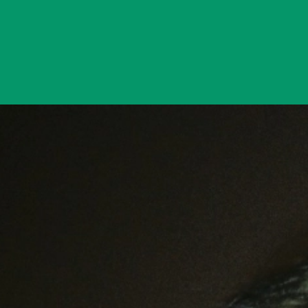
Đang mở
https://yeukhoahoc.edu.vn/gai-xinh-mang-xa-hoi