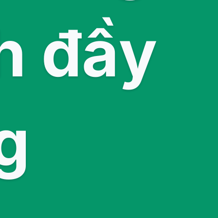
h đầy
g