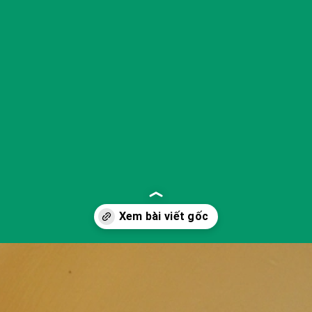
Đang mở
https://yeukhoahoc.edu.vn/giai-thich-vi-sao-bong-bay-no