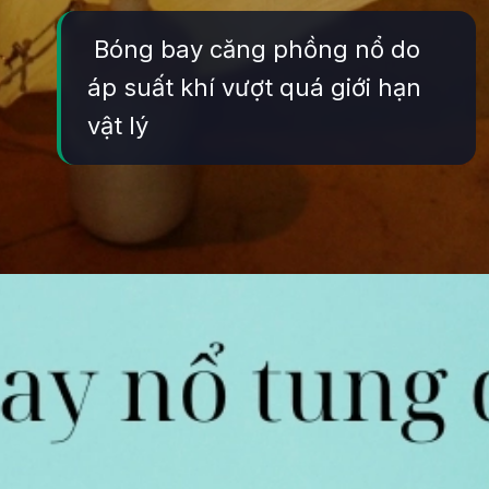
Bóng bay căng phồng nổ do
áp suất khí vượt quá giới hạn
vật lý
Đang mở
https://yeukhoahoc.edu.vn/giai-thich-vi-sao-bong-bay-no