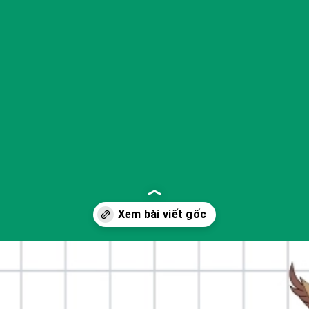
Đang mở
https://yeukhoahoc.edu.vn/han-che-mat-da-dang-sinh-hoc