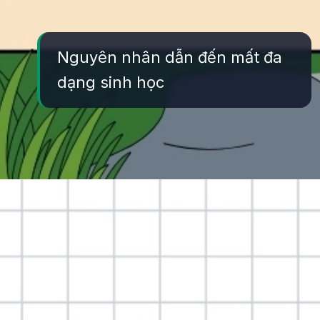
Nguyên nhân dẫn đến mất đa
dạng sinh học
Đang mở
https://yeukhoahoc.edu.vn/han-che-mat-da-dang-sinh-hoc