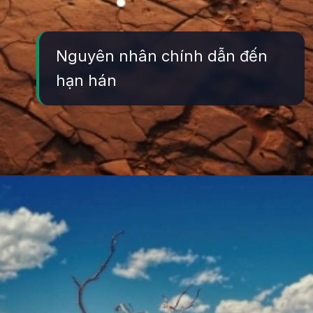
Nguyên nhân chính dẫn đến
hạn hán
Đang mở
https://yeukhoahoc.edu.vn/han-han-toan-cau