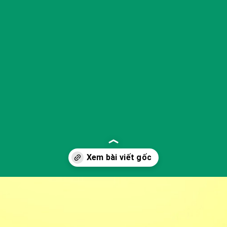
Đang mở
https://yeukhoahoc.edu.vn/han-han-toan-cau