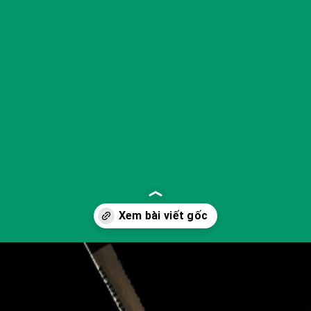
Đang mở
https://yeukhoahoc.edu.vn/he-thong-quan-sat-vu-tru