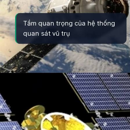
Tầm quan trọng của hệ thống
quan sát vũ trụ
Đang mở
https://yeukhoahoc.edu.vn/he-thong-quan-sat-vu-tru