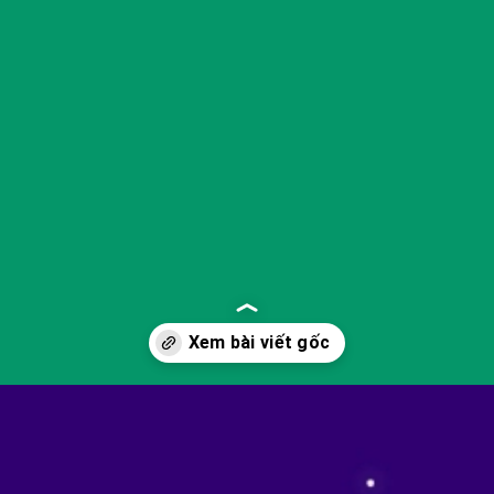
Đang mở
https://yeukhoahoc.edu.vn/hinh-thanh-vu-tru