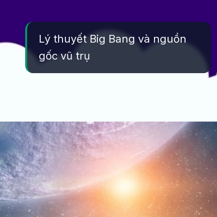
Lý thuyết Big Bang và nguồn
gốc vũ trụ
Đang mở
https://yeukhoahoc.edu.vn/hinh-thanh-vu-tru