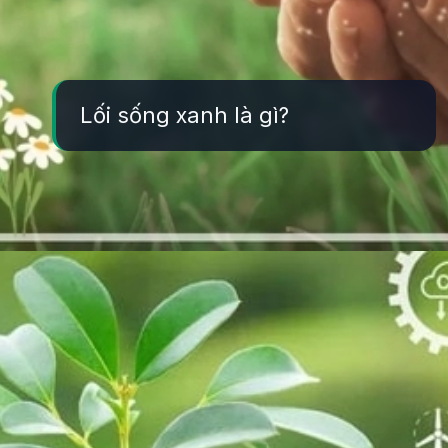
Lối sống xanh là gì?
Đang mở
https://yeukhoahoc.edu.vn/loi-song-xanh-la-gi