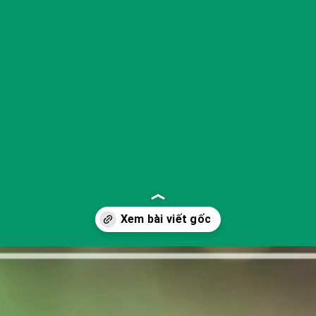
Đang mở
https://yeukhoahoc.edu.vn/loi-song-xanh-la-gi