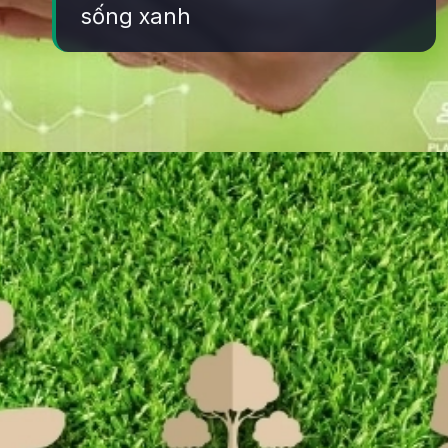
sống xanh
Đang mở
https://yeukhoahoc.edu.vn/loi-song-xanh-la-gi