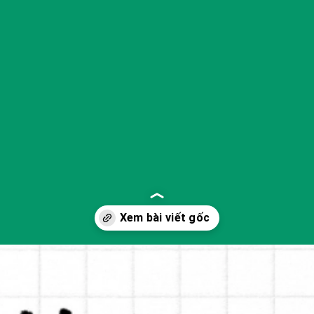
Đang mở
https://yeukhoahoc.edu.vn/methane