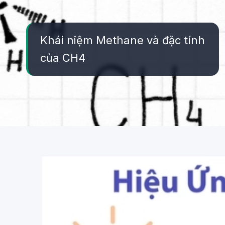
Khái niệm Methane và đặc tính
của CH4
Đang mở
https://yeukhoahoc.edu.vn/methane